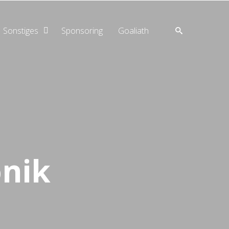
SUCHE
Sonstiges
Sponsoring
Goaliath
Home
Aktuell
Teams
nik
Verein
Sonstiges
Sponsoring
goaliath