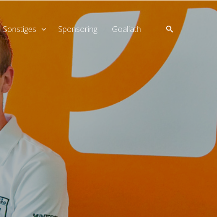
SUCHE
Sonstiges
Sponsoring
Goaliath
Home
Aktuell
Teams
Verein
Sonstiges
Sponsoring
goaliath