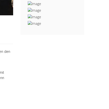
gen
den
mit
ann