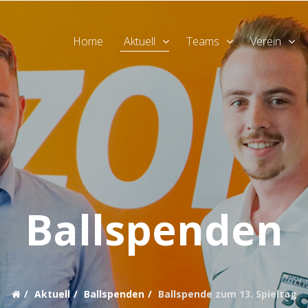
Home
Aktuell
Teams
Verein
Ballspenden
Aktuell
Ballspenden
Ballspende zum 13. Spieltag