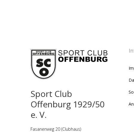
In
Im
Da
Sport Club
So
Offenburg 1929/50
An
e. V.
Fasanenweg 20 (Clubhaus)